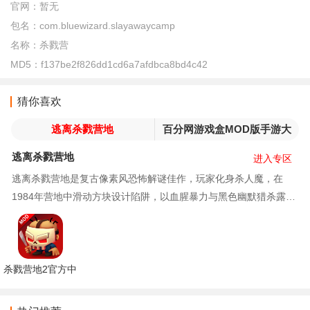
官网：
暂无
包名：
com.bluewizard.slayawaycamp
名称：
杀戮营
MD5：
f137be2f826dd1cd6a7afdbca8bd4c42
猜你喜欢
逃离杀戮营地
百分网游戏盒MOD版手游大
全
逃离杀戮营地
进入专区
逃离杀戮营地是复古像素风恐怖解谜佳作，玩家化身杀人魔，在
1984年营地中滑动方块设计陷阱，以血腥暴力与黑色幽默猎杀露营
者。游戏融合80年代B级片元素，像素画风中和暴力感，适合策略
解谜与恐怖题材爱好者挑战。
杀戮营地2官方中
文完整版下载