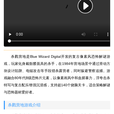
杀戮营地是Blue Wizard Digital开发的复古像素风恐怖解谜游
戏，玩家化身戴骷髅面具的杀手，在1984年营地场景中通过滑动方
块设计陷阱、电锯攻击等手段猎杀露营者，同时躲避警察追捕。游
戏融合80年代B级恐怖片元素，以像素画风中和血腥暴力，浮夸击杀
特写与复古配乐增强沉浸感，支持超140个烧脑关卡，适合策略解谜
与恐怖题材爱好者。
杀戮营地游戏介绍