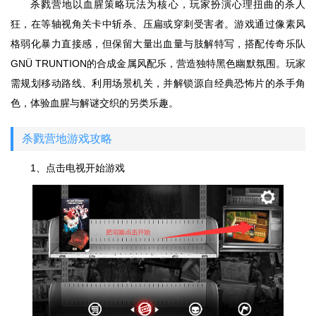
杀戮营地以血腥策略玩法为核心，玩家扮演心理扭曲的杀人
狂，在等轴视角关卡中斩杀、压扁或穿刺受害者。游戏通过像素风
格弱化暴力直接感，但保留大量出血量与肢解特写，搭配传奇乐队
GNÜ TRUNTION的合成金属风配乐，营造独特黑色幽默氛围。玩家
需规划移动路线、利用场景机关，并解锁源自经典恐怖片的杀手角
色，体验血腥与解谜交织的另类乐趣。
杀戮营地游戏攻略
1、点击电视开始游戏