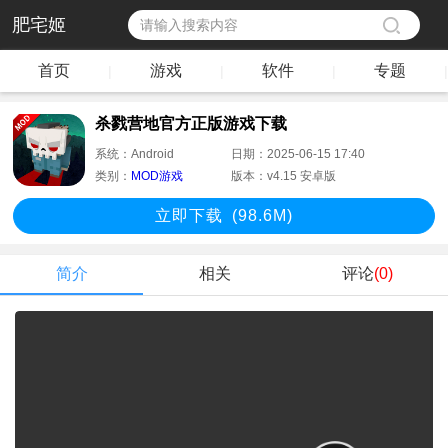
肥宅姬
首页
游戏
软件
专题
|
|
|
|
杀戮营地官方正版游戏下载
系统：
Android
日期：
2025-06-15 17:40
类别：
MOD游戏
版本：
v4.15 安卓版
立即下
载
(98.6M)
简介
相关
评论
(0)