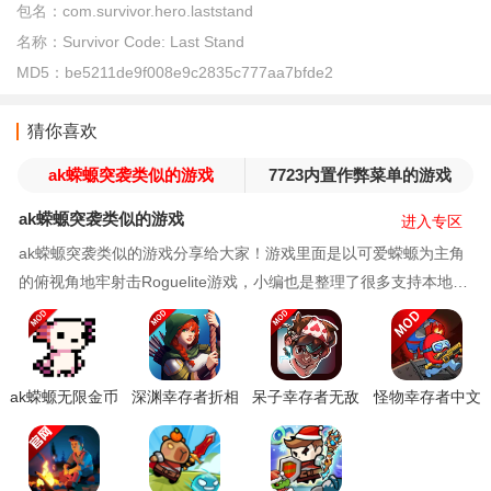
包名：
com.survivor.hero.laststand
名称：
Survivor Code: Last Stand
MD5：
be5211de9f008e9c2835c777aa7bfde2
猜你喜欢
ak蝾螈突袭类似的游戏
7723内置作弊菜单的游戏
ak蝾螈突袭类似的游戏
进入专区
ak蝾螈突袭类似的游戏分享给大家！游戏里面是以可爱蝾螈为主角
的俯视角地牢射击Roguelite游戏，小编也是整理了很多支持本地或
在线合作，最多4人组队挑战关卡，增强互动性游戏，如果你也喜欢
的话记得来肥宅姬下载收藏吧！
ak蝾螈无限金币
深渊幸存者折相
呆子幸存者无敌
怪物幸存者中文
内置菜单下载
思内置菜单下载
版游戏下载安装
内置菜单下载汉
(AK-xolotl)
(Deep Hole)
化版(Monster
Survivors)