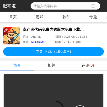
肥宅姬
首页
游戏
软件
专题
|
|
|
|
幸存者代码免费内购版本免费下载(Survivor Code: Last Stand)
系统：
Android
日期：
2025-06-21 11:53
类别：
MOD游戏
版本：
v1.1.7 安卓版
立即下
载
(180.0M)
简介
相关
评论
(0)