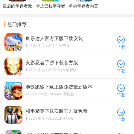
最后的幸存者无
卡皮巴拉幸存者
单挑幸存者内置
限子弹下载安装
折相思内置菜单
菜单下载最新版
手机版
下载
(Solo Survivor
Rogue
热门推荐
Adventure)
鱼乐达人官方正版下载安装
1.43G / 中文 / v1.1.9 免费版
下载
火影忍者手游下载官方版
1.47G / 中文 / v1.72.63.6 最新版
下载
地铁跑酷下载正版免费最新版本
443.1M / 中文 / v6.04.0 手机版
下载
和平精英下载安装官方版免费
1.93G / 中文 / v1.32.11 手机版
下载