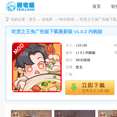
首页
软
当前位置：
首页
→
游戏库
→
MOD游戏
→ 吃货之王免广告版下载最新
吃货之王免广告版下载最新版 v1.0.2 内购版
大小：
128.2M
版本：
v1.0.2 内购版
类别：
MOD游戏
官网：
暂无
厂商：
文件大小:128.2M