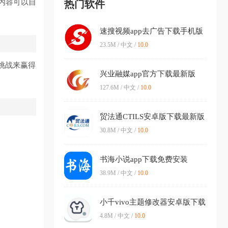
内容可以自
热门软件
速搜视频app去广告下载手机版
v1.2.3 安卓版
23.5M / 中文 /
10.0
挑战来赢得
兴业融媒app官方下载最新版
v2.4.190 手机版
127.6M / 中文 /
10.0
贸法通CTILS安卓版下载最新版
v1.2.5 手机版
30.8M / 中文 /
10.0
书海小说app下载免费安装
v3.22.021721 官方版
38.9M / 中文 /
10.0
小千vivo主题修改器安卓版下载
v10.0.0 最新版本
4.8M / 中文 /
10.0