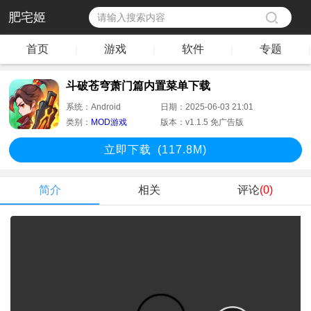
肥宅姬
首页
游戏
软件
专题
|
|
|
|
斗破苍穹萧门篇内置菜单下载
系统：
Android
日期：
2025-06-03 21:01
类别：
MOD游戏
版本：
v1.1.5 免广告版
立即下
载
(117.8M)
简介
相关
评论
(0)