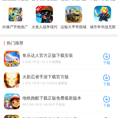
广告版下载
器免广告版下载
菜单修改器MOD
菜单下载最新版
下载(Plant
(Solo Survivor
Survivor:Bang
Rogue
Bang)
Adventure)
向僵尸开炮免广
火柴人战争现代
运输大亨帝国城
城市争夺战无限
告版折相思下载
版内置菜单版游
市无限金币版下
金币去广告版本
(Bang. Survivor)
戏下载
载
下载
热门推荐
鱼乐达人官方正版下载安装
1.43G / 中文 / v1.1.9 免费版
下载
火影忍者手游下载官方版
1.47G / 中文 / v1.72.63.6 最新版
下载
地铁跑酷下载正版免费最新版本
443.1M / 中文 / v6.04.0 手机版
下载