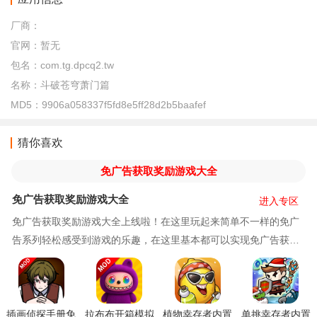
厂商：
官网：
暂无
包名：
com.tg.dpcq2.tw
名称：
斗破苍穹萧门篇
MD5：
9906a058337f5fd8e5ff28d2b5baafef
猜你喜欢
免广告获取奖励游戏大全
免广告获取奖励游戏大全
进入专区
免广告获取奖励游戏大全上线啦！在这里玩起来简单不一样的免广
告系列轻松感受到游戏的乐趣，在这里基本都可以实现免广告获取
无限金币等等，物品都是不减反增的，记得来肥宅姬下载体验吧！
插画侦探手册免
拉布布开箱模拟
植物幸存者内置
单挑幸存者内置