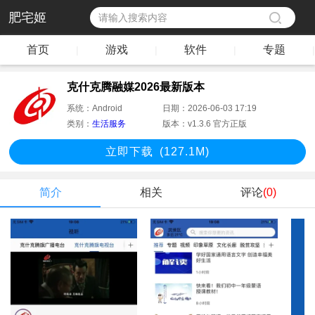
肥宅姬
首页
游戏
软件
专题
|
|
|
|
克什克腾融媒2026最新版本
系统：
Android
日期：
2026-06-03 17:19
类别：
生活服务
版本：
v1.3.6 官方正版
立即下
载
(127.1M)
简介
相关
评论
(0)