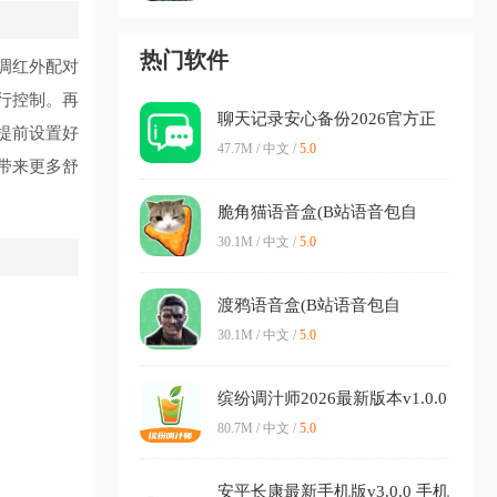
热门软件
调红外配对
行控制。再
聊天记录安心备份2026官方正
提前设置好
版v1.0.6 手机版
47.7M / 中文 /
5.0
带来更多舒
脆角猫语音盒(B站语音包自
制)v1.04 官方正版
30.1M / 中文 /
5.0
渡鸦语音盒(B站语音包自
制)v1.04 安卓版
30.1M / 中文 /
5.0
缤纷调汁师2026最新版本v1.0.0
免费版
80.7M / 中文 /
5.0
安平长康最新手机版v3.0.0 手机