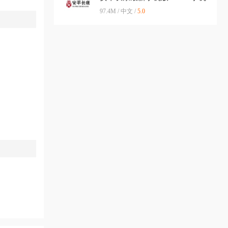
版
97.4M / 中文 /
5.0