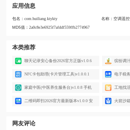
应用信息
包名：
名称：
com.huiliang.ktykty
空调遥控
MD5值：
2a0c8e3e6925f7afddf559ffb2774967
本类推荐
聊天记录安心备份2026官方正版v1.0.6
缤纷调汁师
手机版
NFC卡包助理(卡片管理工具)v1.0.0.1
电子税务
免费版
具)v1.0
家庭中医(中医养生服务台)v1.0.8 手机
工地找活
版
台)v1.0
二维码即扫2026官方最新版本v1.0.0 安
火箭沙箱
卓版
网友评论