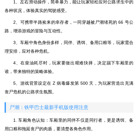
1、左右滑动操作，简单暴力，能让玩家轻松应对公路求生中的
各种状况，体验真实的驾驶感受。
2、可携带半路捡来的幸存者，一同穿越被尸潮堵死的 66 号公
路，增添游戏的冒险与互动性。
3、车厢中角色身份多样，同伴、诱饵、备用口粮等，玩家需合
理安排，应对各种危机。
4、在柴油耗尽时，玩家要做出艰难抉择，决定踹下车厢里的
谁，带来独特的策略体验。
5、游戏背景设定在 Z 病毒爆发第 500 天，为玩家营造出充满
丧尸危机的公路求生氛围。
尸潮：铁甲巴士最新手机版使用注意
1. 车厢角色认知：车厢里的同伴不仅是同行者，更是诱饵、备
用口粮和拖延丧尸的肉盾，要清楚各角色作用。