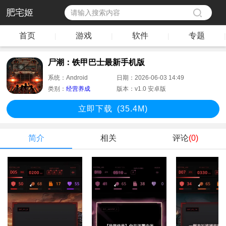
肥宅姬
首页
游戏
软件
专题
|
|
|
|
尸潮：铁甲巴士最新手机版
系统：
Android
日期：
2026-06-03 14:49
类别：
经营养成
版本：
v1.0 安卓版
立即下
载
(35.4M)
简介
相关
评论
(0)