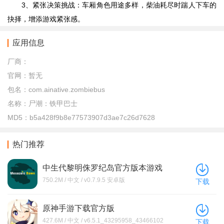
3、紧张决策挑战：车厢角色用途多样，柴油耗尽时踹人下车的
抉择，增添游戏紧张感。
应用信息
厂商：
官网：
暂无
包名：
com.ainative.zombiebus
名称：
尸潮：铁甲巴士
MD5：
b5a428f9b8e77573907d3ae7c26d7628
热门推荐
中生代黎明侏罗纪岛官方版本游戏
下载(Mesozoic Dawn)
750.2M / 中文 / v0.7.9.5 安卓版
下载
原神手游下载官方版
427.6M / 中文 / v6.5.1_43295958_43466102
下载