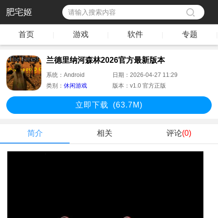
肥宅姬
首页
游戏
软件
专题
|
|
|
|
兰德里纳河森林2026官方最新版本
系统：
Android
日期：
2026-04-27 11:29
类别：
休闲游戏
版本：
v1.0 官方正版
立即下
载
(63.7M)
简介
相关
评论
(0)