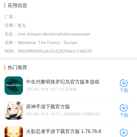
应用信息
厂商：
官网：
暂无
包名：
com.dvloper.slendrinatheforestsunset
名称：
Slendrina: The Forest - Sunset
MD5：
8663ff665f41a6c51129269e1c7d6b33
热门推荐
中生代黎明侏罗纪岛官方版本游戏
下载(Mesozoic Dawn)
750.2M / 中文 / v0.7.9.5 安卓版
下载
原神手游下载官方版
427.6M / 中文 / v6.5.1_43295958_43466102
下载
安卓版
火影忍者手游下载官方版 1.76.76.8