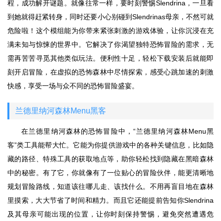
程，成功解开谜题。就像往常一样，要时刻警惕Slendrina，一旦看
到她就得赶紧转身，同时还要小心别碰到Slendrinas母亲，不然可就
危险啦！这个模组能为你带来紧张刺激的游戏体验，让你沉浸在充
满未知与惊悚的世界中。它解决了你渴望独特恐怖冒险的需求，无
需再苦苦寻觅其他类似玩法。便利性十足，轻松下载安装后就能即
刻开启冒险，在虚拟的恐怖森林中尽情探索，感受心跳加速的刺激
快感，享受一场与众不同的恐怖冒险盛宴。
兰德里纳河森林Menu黑客
在兰德里纳河森林的恐怖冒险中，“兰德里纳河森林Menu黑
客”类工具能帮大忙。它能为你提供游戏中的各种关键信息，比如隐
藏的路径、特殊工具的获取地点等，助你轻松找到隐藏在黑暗森林
中的秘密。有了它，你就像有了一位贴心的冒险伙伴，能更清晰地
规划冒险路线，知道该往哪儿走、该找什么。不用再盲目地在森林
里摸索，大大节省了时间和精力。而且它还能提前告知你Slendrina
及其母亲可能出现的位置，让你时刻保持警惕，避免突然遭遇危