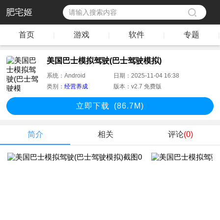
肥宅姬
首页
游戏
软件
专题
|
|
|
|
美国巴士模拟驾驶(巴士驾驶模拟)
系统：
Android
日期：
2025-11-04 16:38
类别：
经营养成
版本：
v2.7 免费版
立即下
载
(86.7M)
简介
相关
评论
(0)