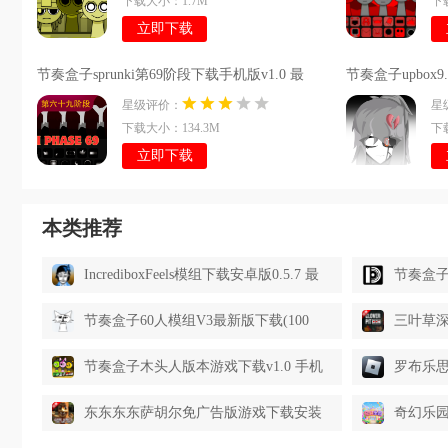
下载大小：1.7M
下
立即下载
节奏盒子sprunki第69阶段下载手机版v1.0 最
节奏盒子upbox9
新版本
版
星级评价：
星
下载大小：134.3M
下
立即下载
本类推荐
IncrediboxFeels模组下载安卓版0.5.7 最
节奏盒子
新版本
(Incred
节奏盒子60人模组V3最新版下载(100
三叶草深坑
polos)v0.5.7 安卓版
安卓v1.
节奏盒子木头人版本游戏下载v1.0 手机
罗布乐思r
版
v2.671
东东东东萨胡尔免广告版游戏下载安装
奇幻乐园