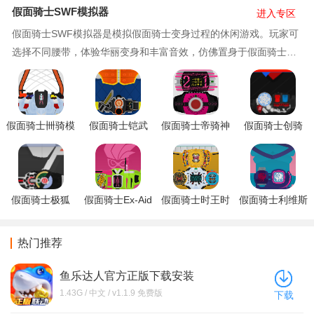
假面骑士SWF模拟器
进入专区
假面骑士SWF模拟器是模拟假面骑士变身过程的休闲游戏。玩家可
选择不同腰带，体验华丽变身和丰富音效，仿佛置身于假面骑士的
世界。精致画面与逼真特效带来沉浸式体验，让你尽享变身乐趣！
假面骑士卌骑模
假面骑士铠武
假面骑士帝骑神
假面骑士创骑
拟器SWF版下载
SWF模拟器Gaim
主21形态模拟器
build驱动器最新
最新版下载
驱动器下载
最新下载
版本下载
假面骑士极狐
假面骑士Ex-Aid
假面骑士时王时
假面骑士利维斯
Geats驱动器模拟
驱动器最新版本
空驱动器模拟最
驱动器模拟器
器最新版本下载
下载
新版本下载
SWF版下载
热门推荐
鱼乐达人官方正版下载安装
1.43G / 中文 / v1.1.9 免费版
下载