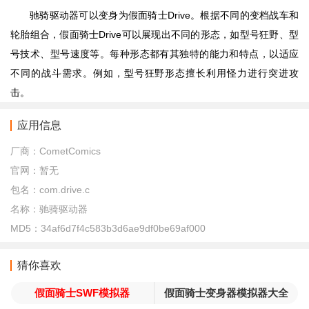
驰骑驱动器可以变身为假面骑士Drive。根据不同的变档战车和
轮胎组合，假面骑士Drive可以展现出不同的形态，如型号狂野、型
号技术、型号速度等。每种形态都有其独特的能力和特点，以适应
不同的战斗需求。例如，型号狂野形态擅长利用怪力进行突进攻
击。
应用信息
厂商：
CometComics
官网：
暂无
包名：
com.drive.c
名称：
驰骑驱动器
MD5：
34af6d7f4c583b3d6ae9df0be69af000
猜你喜欢
假面骑士SWF模拟器
假面骑士变身器模拟器大全