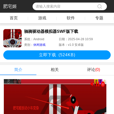
肥宅姬
首页
游戏
软件
专题
|
|
|
|
驰骑驱动器模拟器SWF版下载
系统：
Android
日期：
2025-04-28 10:59
类别：
休闲游戏
版本：
v1.0 安卓版
立即下
载
(524KB)
简介
相关
评论
(0)