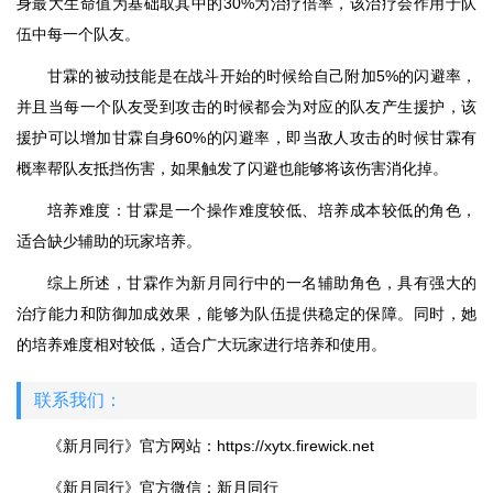
身最大生命值为基础取其中的30%为治疗倍率，该治疗会作用于队
伍中每一个队友。
甘霖的被动技能是在战斗开始的时候给自己附加5%的闪避率，
并且当每一个队友受到攻击的时候都会为对应的队友产生援护，该
援护可以增加甘霖自身60%的闪避率，即当敌人攻击的时候甘霖有
概率帮队友抵挡伤害，如果触发了闪避也能够将该伤害消化掉。
培养难度：甘霖是一个操作难度较低、培养成本较低的角色，
适合缺少辅助的玩家培养。
综上所述，甘霖作为新月同行中的一名辅助角色，具有强大的
治疗能力和防御加成效果，能够为队伍提供稳定的保障。同时，她
的培养难度相对较低，适合广大玩家进行培养和使用。
联系我们：
《新月同行》官方网站：https://xytx.firewick.net
《新月同行》官方微信：新月同行