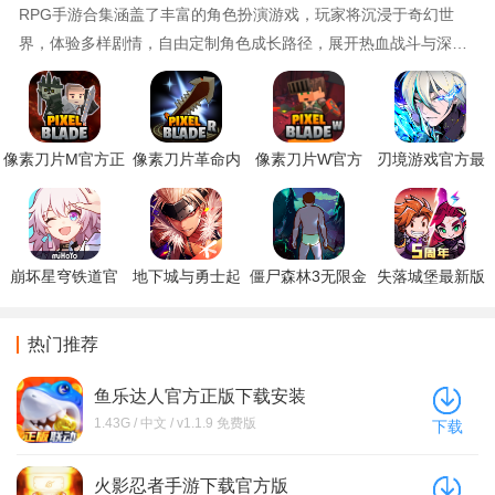
RPG手游合集涵盖了丰富的角色扮演游戏，玩家将沉浸于奇幻世
界，体验多样剧情，自由定制角色成长路径，展开热血战斗与深度
社交。这些游戏以其精美的画面、丰富的剧情和多样的玩法，为玩
家带来沉浸式的冒险之旅。
像素刀片M官方正
像素刀片革命内
像素刀片W官方
刃境游戏官方最
版手游下载
置修改器无敌版
版手游下载
新版下载
下载
崩坏星穹铁道官
地下城与勇士起
僵尸森林3无限金
失落城堡最新版
方正版下载
源手游下载
币版下载(Zombie
本游戏下载
Forest 3)
热门推荐
鱼乐达人官方正版下载安装
1.43G / 中文 / v1.1.9 免费版
下载
火影忍者手游下载官方版