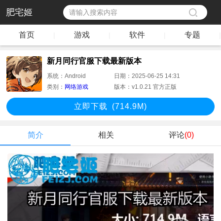
肥宅姬
首页
游戏
软件
专题
|
|
|
|
新月同行官服下载最新版本
系统：
Android
日期：
2025-06-25 14:31
类别：
网络游戏
版本：
v1.0.21 官方正版
立即下
载
(714.9M)
简介
相关
评论
(0)