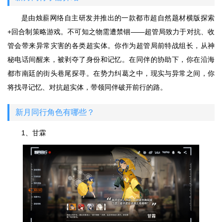
是由烛薪网络自主研发并推出的一款都市超自然题材横版探索
+回合制策略游戏。不可知之物需遭禁锢——超管局致力于对抗、收
管会带来异常灾害的各类超实体。你作为超管局前特战组长，从神
秘电话间醒来，被剥夺了身份和记忆。在同伴的协助下，你在沿海
都市南廷的街头巷尾探寻。在势力纠葛之中，现实与异常之间，你
将找寻记忆、对抗超实体，带领同伴破开前行的路。
新月同行角色有哪些？
1、甘霖