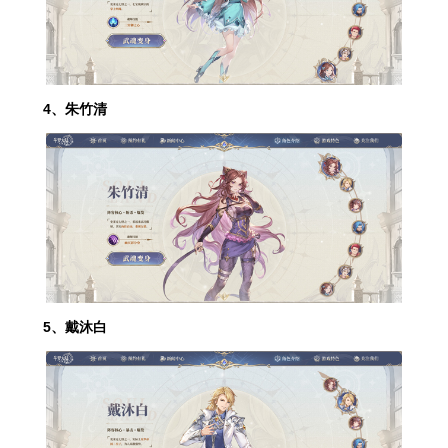
4、朱竹清
5、戴沐白