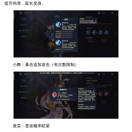
提升伤害，延长变身。
小舞：暴击追加攻击（有次数限制）
唐昊：普攻概率眩晕