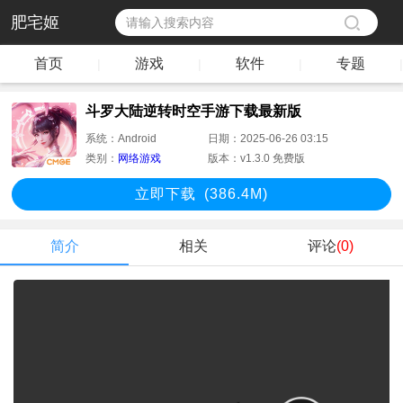
肥宅姬
首页
游戏
软件
专题
|
|
|
|
斗罗大陆逆转时空手游下载最新版
系统：
Android
日期：
2025-06-26 03:15
类别：
网络游戏
版本：
v1.3.0 免费版
立即下
载
(386.4M)
简介
相关
评论
(0)