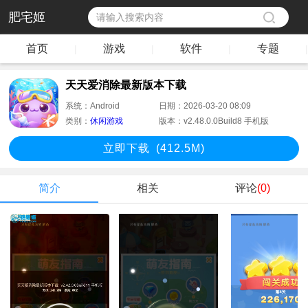
肥宅姬
首页
游戏
软件
专题
|
|
|
|
天天爱消除最新版本下载
系统：
Android
日期：
2026-03-20 08:09
类别：
休闲游戏
版本：
v2.48.0.0Build8 手机版
立即下
载
(412.5M)
简介
相关
评论
(0)