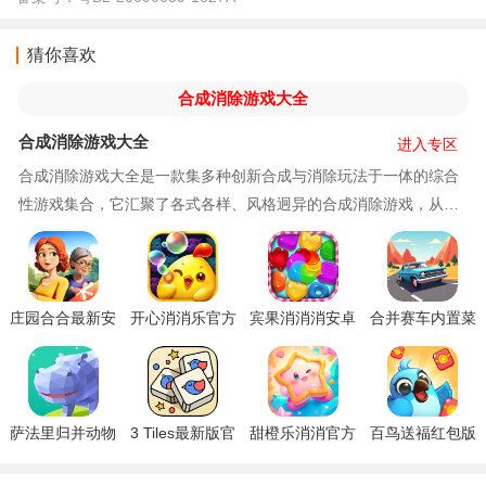
猜你喜欢
合成消除游戏大全
合成消除游戏大全
进入专区
合成消除游戏大全是一款集多种创新合成与消除玩法于一体的综合
性游戏集合，它汇聚了各式各样、风格迥异的合成消除游戏，从经
典的宝石消除到创意满满的物品合成，玩家需通过
庄园合合最新安
开心消消乐官方
宾果消消消安卓
合并赛车内置菜
卓版下载
正版下载
正版下载安装
单修改版下载
萨法里归并动物
3 Tiles最新版官
甜橙乐消消官方
百鸟送福红包版
无限钻石版下载
方下载
正版下载
下载