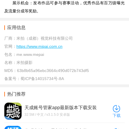
展示机会：发布作品可参与赛事活动，优秀作品有百万级曝光
及流量分成等奖励。
应用信息
厂商：
米拍（成都）视觉科技有限公司
官网：
https://www.mipai.com.cn
包名：
me.www.mepai
名称：
米拍摄影
MD5：
63b8b65a96ebc3664c490d072b743df5
备案号：
蜀ICP备14015734号-8A
热门推荐
天成账号管家app最新版本下载安装
32.5M / 中文 / v3.1.5.0 安卓版
下载