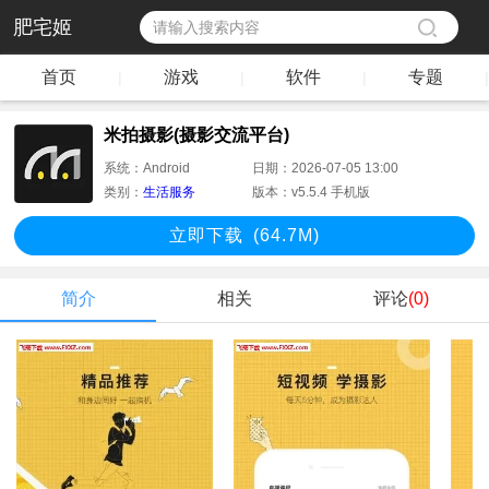
肥宅姬
首页
游戏
软件
专题
|
|
|
|
米拍摄影(摄影交流平台)
系统：
Android
日期：
2026-07-05 13:00
类别：
生活服务
版本：
v5.5.4 手机版
立即下
载
(64.7M)
简介
相关
评论
(0)