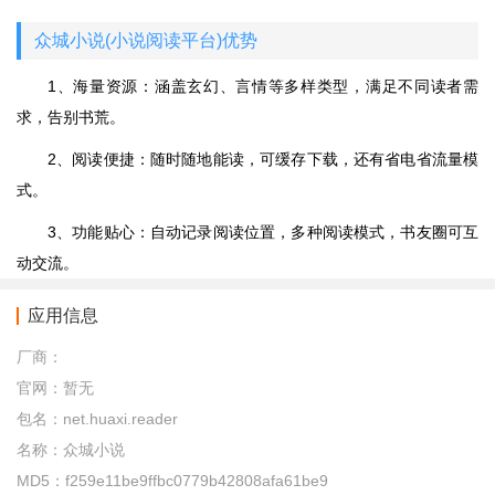
众城小说(小说阅读平台)优势
1、海量资源：涵盖玄幻、言情等多样类型，满足不同读者需
求，告别书荒。
2、阅读便捷：随时随地能读，可缓存下载，还有省电省流量模
式。
3、功能贴心：自动记录阅读位置，多种阅读模式，书友圈可互
动交流。
应用信息
厂商：
官网：
暂无
包名：
net.huaxi.reader
名称：
众城小说
MD5：
f259e11be9ffbc0779b42808afa61be9