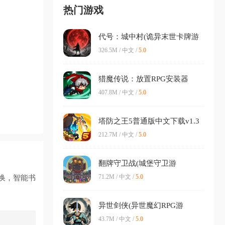
热门游戏
代号：城中村(诡异末世卡牌游
戏)v0.3.608 免费版
326.5M / 中文 /
5.0
猎魔传说：放置RPG安装器
2026官方正版v600.9.2 手机版
407.8M / 中文 /
5.0
塔防之王5普通版中文下载v1.3
安卓版
212.7M / 中文 /
5.0
翻牌守卫战(城堡守卫游
戏)v1.1.4 安卓版
71.2M / 中文 /
5.0
换，智能书
异世剑侠(异世魔幻RPG游
戏)v1.0 手机版
43.7M / 中文 /
5.0