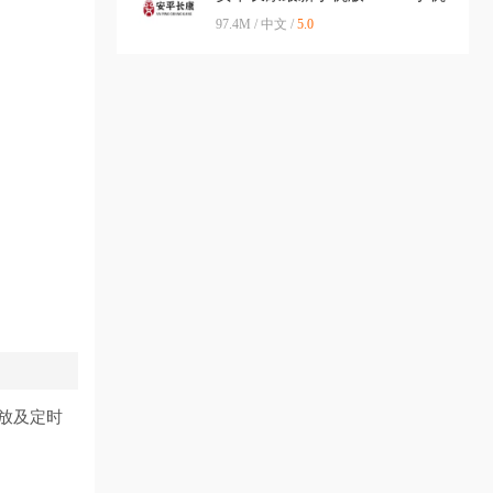
版
97.4M / 中文 /
5.0
放及定时