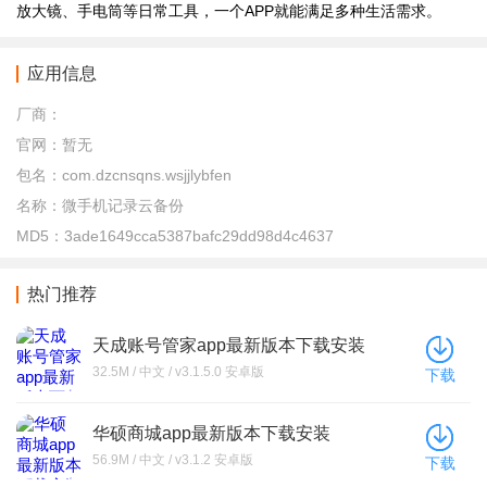
放大镜、手电筒等日常工具，一个APP就能满足多种生活需求。
应用信息
厂商：
官网：
暂无
包名：
com.dzcnsqns.wsjjlybfen
名称：
微手机记录云备份
MD5：
3ade1649cca5387bafc29dd98d4c4637
热门推荐
天成账号管家app最新版本下载安装
32.5M / 中文 / v3.1.5.0 安卓版
下载
华硕商城app最新版本下载安装
56.9M / 中文 / v3.1.2 安卓版
下载