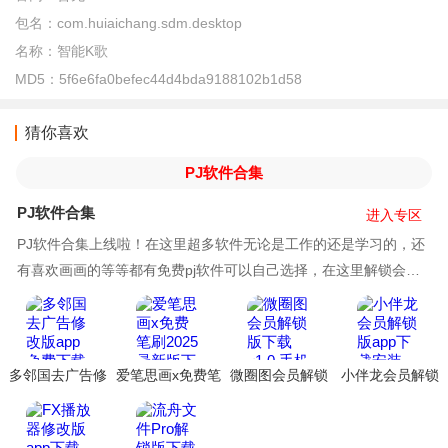
包名：
com.huiaichang.sdm.desktop
名称：
智能K歌
MD5：
5f6e6fa0befec44d4bda9188102b1d58
猜你喜欢
PJ软件合集
PJ软件合集
进入专区
PJ软件合集上线啦！在这里超多软件无论是工作的还是学习的，还
有喜欢画画的等等都有免费pj软件可以自己选择，在这里解锁会员
版本，解锁高级功能，解锁去广告限制等等，让你
多邻国去广告修
爱笔思画x免费笔
微圈图会员解锁
小伴龙会员解锁
改版app免费下载
刷2025最新版下
版下载
版app下载安装
载