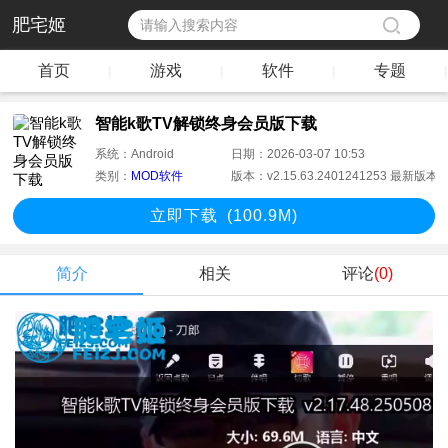
肥宅姬
首页
游戏
软件
专题
|
|
|
|
智能k歌TV解锁终身会员版下载
系统：
Android
日期：
2026-03-07 10:53
类别：
MOD软件
版本：
v2.15.63.2401241253 最新版本
立即下
载
(100.9M)
简介
相关
评论
(0)