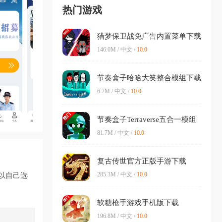
热门游戏
猎梦保卫战免广告内置菜单下载
v1.0.6 最新版
146.0M / 中文 /
10.0
节奏盒子哈哈大笑整合模组下载
v0.5.7 安卓版
6.7M / 中文 /
10.0
节奏盒子Terraverse五合一模组
下载v0.5.1 安卓版
81.7M / 中文 /
10.0
复古传世官方正版手游下载
v3.51.43 最新版本
285.3M / 中文 /
10.0
以自己选
软糖枪手游戏手机版下载
(Gumslinger)v3.9 安卓版
196.8M / 中文 /
10.0