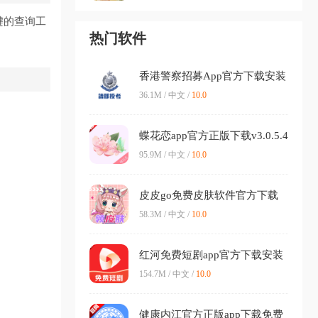
键的查询工
热门软件
香港警察招募App官方下载安装
v1.3.0 最新版本
36.1M / 中文 /
10.0
蝶花恋app官方正版下载v3.0.5.4
最新版本
95.9M / 中文 /
10.0
皮皮go免费皮肤软件官方下载
v1.0.325 安卓版
58.3M / 中文 /
10.0
红河免费短剧app官方下载安装
v1.0.5 完整版
154.7M / 中文 /
10.0
健康内江官方正版app下载免费