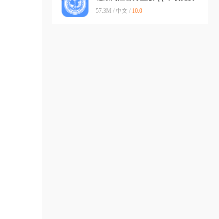
v2.7.0 安卓版
57.3M / 中文 /
10.0