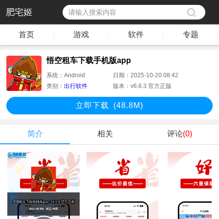
肥宅姬
首页
游戏
软件
专题
|
|
|
|
悟空租车下载手机版app
系统：
Android
日期：
2025-10-20 08:42
类别：
出行软件
版本：
v6.6.3 官方正版
立即下
载
(48.8M)
简介
相关
评论
(0)