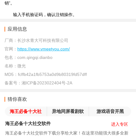
销”。
输入手机验证码，确认注销操作。
应用信息
厂商：
长沙水青大可科技有限公司
官网：
https://www.vmeetyou.com/
包名：
com.qingqi.dianbo
名称：
微光
MD5：
fcffb42a1fb5753a0d9b80319fd57dff
备案号：
湘ICP备2023022404号-2A
猜你喜欢
海王必备十大社
异地同屏看剧软
游戏语音开黑
交软件
件
APP
海王必备十大社交软件
进入专区
海王必备十大社交软件下载分享给大家！在这里功能强大很多全新