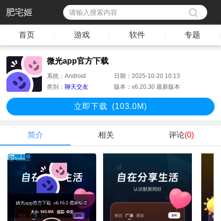
肥宅姬
首页
游戏
软件
专题
|
|
|
|
微光app官方下载
系统：
Android
日期：
2025-10-20 10:13
类别：
聊天交友
版本：
v6.20.30 最新版本
立即下
载
(103.0M)
简介
相关
评论
(0)