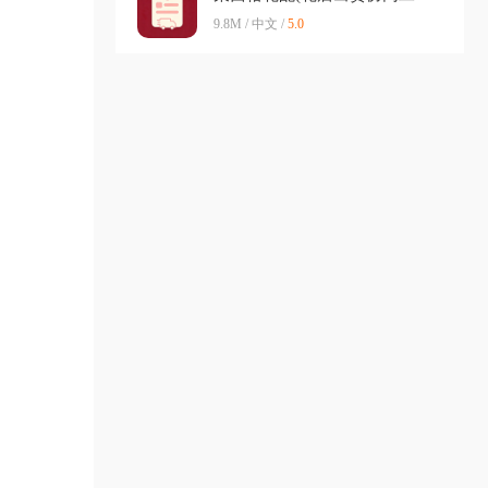
具)v1.0 官方正版
9.8M / 中文 /
5.0