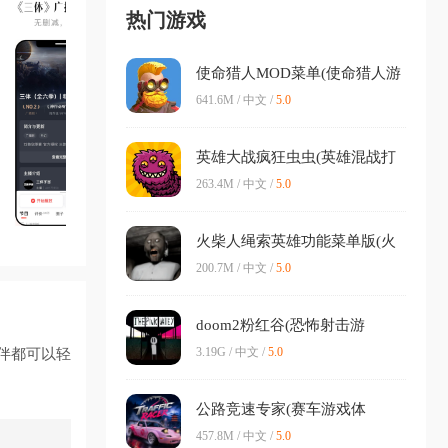
热门游戏
使命猎人MOD菜单(使命猎人游
戏玩法)v1.1.7 安卓版
641.6M / 中文 /
5.0
英雄大战疯狂虫虫(英雄混战打
巨虫游戏)v181 手机版
263.4M / 中文 /
5.0
火柴人绳索英雄功能菜单版(火
柴人英雄游戏)v1.8.11 官方正版
200.7M / 中文 /
5.0
doom2粉红谷(恐怖射击游
戏)v1.1.070lindaiyu 安卓版
3.19G / 中文 /
5.0
伴都可以轻
公路竞速专家(赛车游戏体
验)v1.0.0 手机版
457.8M / 中文 /
5.0