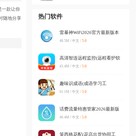
是一款让你
热门软件
时随地分享
雷暴神WiFi2026官方最新版本
v2.0.3 免费版
48.5M / 中文 /
5.0
高清智连远程监控(远程看护软
件)v1.0.0 安卓版
43.4M / 中文 /
5.0
趣味识成语(成语学习工
具)v1.0.0 安卓版
61.1M / 中文 /
5.0
话费流量特惠管家2026最新版
本v1.0.1.1 官方正版
46.4M / 中文 /
5.0
策西格花配(花店出货协同工