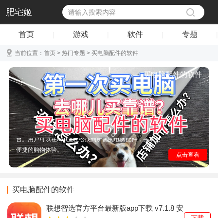
肥宅姬
首页
游戏
软件
专题
|
|
|
|
当前位置：
首页
>
热门专题
> 买电脑配件的软件
买电脑配件的软件
买电脑配件的软件APP推荐。作为中国最大的综合网购平
台，提供正品行货，商品品类覆盖电脑配件等，且拥有完
善的售后服务和快速配送体系，是购买电脑配件的优选平
台。用户可以在app上轻松找到所需的电脑配件，并享受
便捷的购物体验。
点击查看
买电脑配件的软件
联想智选官方平台最新版app下载 v7.1.8 安
卓版