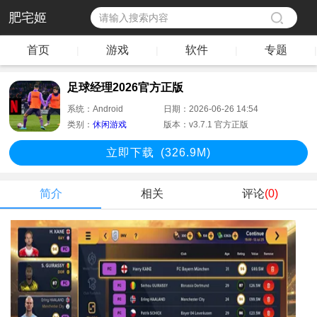
肥宅姬
首页
游戏
软件
专题
|
|
|
|
足球经理2026官方正版
系统：
Android
日期：
2026-06-26 14:54
类别：
休闲游戏
版本：
v3.7.1 官方正版
立即下
载
(326.9M)
简介
相关
评论
(0)